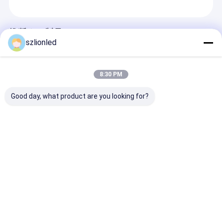
推奨する製品
szlionled
8:30 PM
Good day, what product are you looking for?
鉄パネル付きの
ダイ・カスティングア
Lionled P2.6
Lyonled P5.2 屋外フロ
ルミパネル付きのライ
ージ/コンサート
アLEDディスプレイ
オンレッドSMD P3.91
用の室内LEDレ
室内フロア・LEDディ
ディスプレイ
スプレイ
お問い合わせを送信
お問い合わせを送信
お問い合わせ
ホーム
我々は,LEDディスプレイ市場を10年以上にわ
製品
たって関与している.そして,我々は
Desktop Site
ホーム
企業情報
地図
プライバシーポリシー規約
CE,FCC,ROHS,UL,PSE証明書を達成しました.
ビデオ
私たちの製品は熱売りされています 世界中に.
品質
クリエイティブなLEDディスプレイ
中国工場.Copyright © 2026