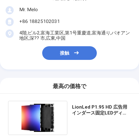
Mr. Melo
+86 18825102031
4階,ビル2,富海工業区,第1号重慶道,富海通り,バオアン
地区,深?? 市,広東,中国
接触
最高の価格で
LionLed P1.95 HD 広告用
インダース固定LEDディス
プレイ